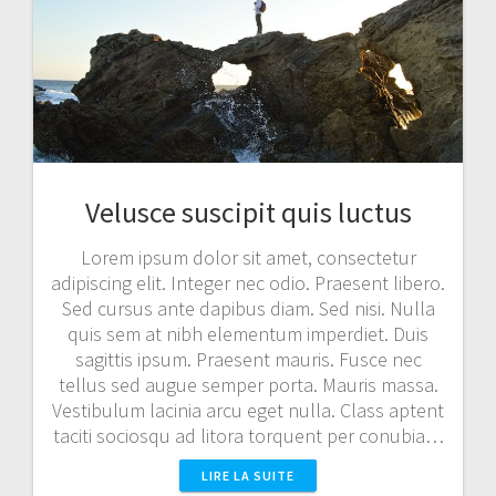
Velusce suscipit quis luctus
Lorem ipsum dolor sit amet, consectetur
adipiscing elit. Integer nec odio. Praesent libero.
Sed cursus ante dapibus diam. Sed nisi. Nulla
quis sem at nibh elementum imperdiet. Duis
sagittis ipsum. Praesent mauris. Fusce nec
tellus sed augue semper porta. Mauris massa.
Vestibulum lacinia arcu eget nulla. Class aptent
taciti sociosqu ad litora torquent per conubia…
LIRE LA SUITE