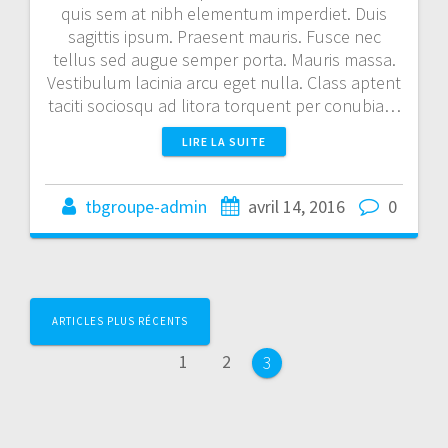
quis sem at nibh elementum imperdiet. Duis
sagittis ipsum. Praesent mauris. Fusce nec
tellus sed augue semper porta. Mauris massa.
Vestibulum lacinia arcu eget nulla. Class aptent
taciti sociosqu ad litora torquent per conubia…
LIRE LA SUITE
tbgroupe-admin
avril 14, 2016
0
Navigation
ARTICLES PLUS RÉCENTS
au
Page
Page
1
2
Page
3
sein
des