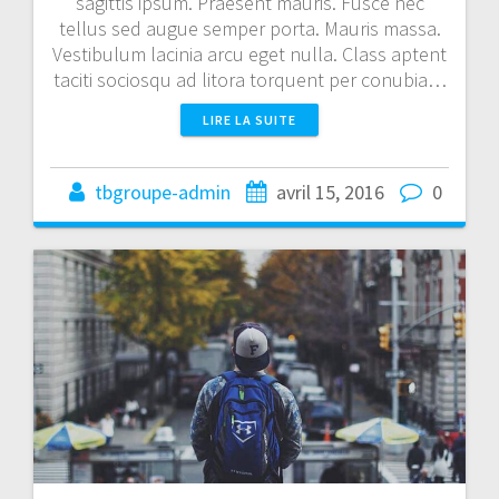
sagittis ipsum. Praesent mauris. Fusce nec
tellus sed augue semper porta. Mauris massa.
Vestibulum lacinia arcu eget nulla. Class aptent
taciti sociosqu ad litora torquent per conubia…
LIRE LA SUITE
tbgroupe-admin
avril 15, 2016
0