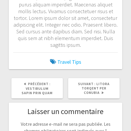
purus aliquam imperdiet. Maecenas aliquet
mollis lectus. Vivamus consectetuer risus et
tortor. Lorem ipsum dolor sit amet, consectetur
adipiscing elit. Integer nec odio. Praesent libero.
Sed cursus ante dapibus diam. Sed nisi. Nulla
quis sem at nibh elementum imperdiet. Duis
sagittis ipsum.
Travel Tips
ARTICLE
ARTICLE
PRÉCÉDENT :
SUIVANT :
LITORA
PRÉCÉDENT
SUIVANT
TORQENT PER
VESTIBULUM
:
:
CONUBIA
SAPIN PRIN QUAM
Laisser un commentaire
Votre adresse e-mail ne sera pas publiée.
Les
champs obligatoires sont indiqués avec
*